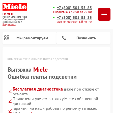
+7 (800) 301-55-83
Ежедневно, с 10:00 до 20:00
FIX-MIELE
+7 (800) 301-55-83
Ремонт устройств Miele
Специализированный
Звонок бесплатный по РФ
cервисный центр г.
Владивосток
Мы ремонтируем
Позвонить
стоке
Вытяжка Miele ошибка платы подсветки
Вытяжка
Miele
Ошибка платы подсветки
Бесплатная диагностика
даже при отказе от
ремонта
Привезем и увезем вытяжку Miele собственной
доставкой
Ремонт вертикальных пылесосов Miele
Ремонт роботов-пылесосов Miele
Ремонт посудомоечных машин Miele
Ремонт стиральных машин Miele
Ремонт варочных панелей Miele
Ремонт микроволновых печей Miele
Ремонт гладильных систем Miele
Ремонт сушильных машин Miele
Гарантия на наши работы по ремонту вытяжек