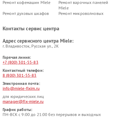
Ремонт кофемашин Miele
Ремонт варочных панелей
Miele
Ремонт духовых шкафов
Ремонт микроволновых
Miele
печей Miele
Ремонт парогенераторов
Ремонт вытяжек Miele
Контакты сервис центра
Miele
Ремонт гладильных систем
Ремонт вертикальных
Адрес сервисного центра Miele:
Miele
пылесосов Miele
г. Владивосток, Русская ул., 2К
Горячая линия:
+7 (800) 301-55-83
Контактный телефон:
8 (800) 301-55-83
Электронная почта:
info@miele-fixim.ru
для юридических лиц
manager@fix-miele.ru
График работы:
ПН-ВСК с 9:00 до 21:00 без перерывов и выходных