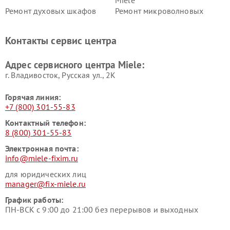
Miele
Ремонт духовых шкафов
Ремонт микроволновых
Miele
печей Miele
Ремонт парогенераторов
Ремонт вытяжек Miele
Контакты сервис центра
Miele
Ремонт гладильных систем
Ремонт вертикальных
Адрес сервисного центра Miele:
Miele
пылесосов Miele
г. Владивосток, Русская ул., 2К
Горячая линия:
+7 (800) 301-55-83
Контактный телефон:
8 (800) 301-55-83
Электронная почта:
info@miele-fixim.ru
для юридических лиц
manager@fix-miele.ru
График работы:
ПН-ВСК с 9:00 до 21:00 без перерывов и выходных