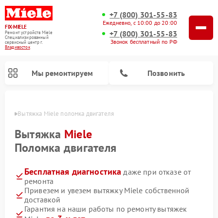
+7 (800) 301-55-83
Ежедневно, с 10:00 до 20:00
FIX-MIELE
+7 (800) 301-55-83
Ремонт устройств Miele
Специализированный
Звонок бесплатный по РФ
cервисный центр г.
Владивосток
Мы ремонтируем
Позвонить
стоке
Вытяжка Miele поломка двигателя
Вытяжка
Miele
Поломка двигателя
Бесплатная диагностика
даже при отказе от
ремонта
Привезем и увезем вытяжку Miele собственной
доставкой
Ремонт вертикальных пылесосов Miele
Ремонт роботов-пылесосов Miele
Ремонт посудомоечных машин Miele
Ремонт стиральных машин Miele
Ремонт варочных панелей Miele
Ремонт микроволновых печей Miele
Ремонт гладильных систем Miele
Ремонт сушильных машин Miele
Гарантия на наши работы по ремонту вытяжек