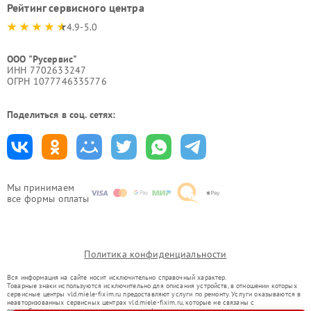
Рейтинг сервисного центра
4.9-5.0
ООО "Русервис"
ИНН 7702633247
ОГРН 1077746335776
Поделиться в соц. сетях:
Мы принимаем
все формы оплаты
Политика конфиденциальности
Вся информация на сайте носит исключительно справочный характер.
Товарные знаки используются исключительно для описания устройств, в отношении которых
сервисные центры vld.miele-fixim.ru предоставляют услуги по ремонту. Услуги оказываются в
неавторизованных сервисных центрах vld.miele-fixim.ru, которые не связаны с
правообладателями товарных знаков или их официальными представителями.