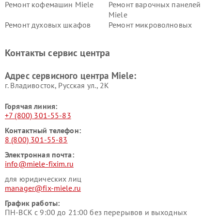
Ремонт кофемашин Miele
Ремонт варочных панелей
Miele
Ремонт духовых шкафов
Ремонт микроволновых
Miele
печей Miele
Ремонт парогенераторов
Ремонт вытяжек Miele
Контакты сервис центра
Miele
Ремонт гладильных систем
Ремонт вертикальных
Адрес сервисного центра Miele:
Miele
пылесосов Miele
г. Владивосток, Русская ул., 2К
Горячая линия:
+7 (800) 301-55-83
Контактный телефон:
8 (800) 301-55-83
Электронная почта:
info@miele-fixim.ru
для юридических лиц
manager@fix-miele.ru
График работы:
ПН-ВСК с 9:00 до 21:00 без перерывов и выходных