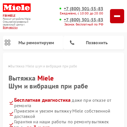
+7 (800) 301-55-83
Ежедневно, с 10:00 до 20:00
FIX-MIELE
+7 (800) 301-55-83
Ремонт устройств Miele
Специализированный
Звонок бесплатный по РФ
cервисный центр г.
Владивосток
Мы ремонтируем
Позвонить
стоке
Вытяжка Miele шум и вибрация при рабе
Вытяжка
Miele
Шум и вибрация при рабе
Бесплатная диагностика
даже при отказе от
ремонта
Привезем и увезем вытяжку Miele собственной
доставкой
Ремонт вертикальных пылесосов Miele
Ремонт роботов-пылесосов Miele
Ремонт посудомоечных машин Miele
Ремонт стиральных машин Miele
Ремонт варочных панелей Miele
Ремонт микроволновых печей Miele
Ремонт гладильных систем Miele
Ремонт сушильных машин Miele
Гарантия на наши работы по ремонту вытяжек