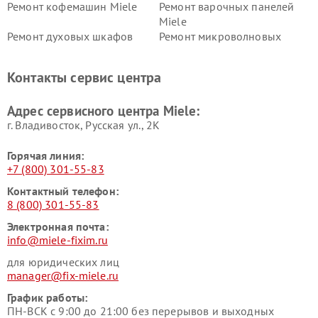
Ремонт кофемашин Miele
Ремонт варочных панелей
Miele
Ремонт духовых шкафов
Ремонт микроволновых
Miele
печей Miele
Ремонт парогенераторов
Ремонт вытяжек Miele
Контакты сервис центра
Miele
Ремонт гладильных систем
Ремонт вертикальных
Адрес сервисного центра Miele:
Miele
пылесосов Miele
г. Владивосток, Русская ул., 2К
Горячая линия:
+7 (800) 301-55-83
Контактный телефон:
8 (800) 301-55-83
Электронная почта:
info@miele-fixim.ru
для юридических лиц
manager@fix-miele.ru
График работы:
ПН-ВСК с 9:00 до 21:00 без перерывов и выходных