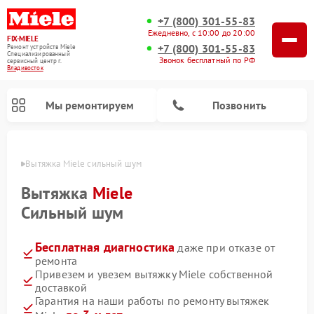
+7 (800) 301-55-83
Ежедневно, с 10:00 до 20:00
FIX-MIELE
+7 (800) 301-55-83
Ремонт устройств Miele
Специализированный
Звонок бесплатный по РФ
cервисный центр г.
Владивосток
Мы ремонтируем
Позвонить
стоке
Вытяжка Miele сильный шум
Вытяжка
Miele
Сильный шум
Бесплатная диагностика
даже при отказе от
ремонта
Привезем и увезем вытяжку Miele собственной
доставкой
Ремонт вертикальных пылесосов Miele
Ремонт роботов-пылесосов Miele
Ремонт посудомоечных машин Miele
Ремонт стиральных машин Miele
Ремонт варочных панелей Miele
Ремонт микроволновых печей Miele
Ремонт гладильных систем Miele
Ремонт сушильных машин Miele
Гарантия на наши работы по ремонту вытяжек