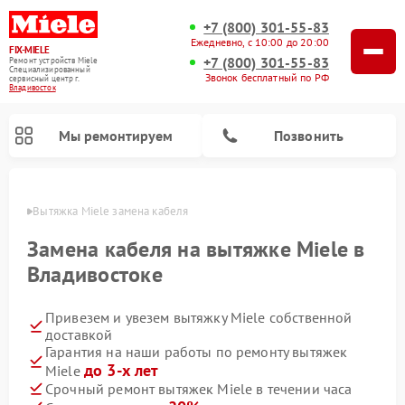
+7 (800) 301-55-83
Ежедневно, с 10:00 до 20:00
FIX-MIELE
+7 (800) 301-55-83
Ремонт устройств Miele
Специализированный
Звонок бесплатный по РФ
cервисный центр г.
Владивосток
Мы ремонтируем
Позвонить
стоке
Вытяжка Miele замена кабеля
Замена кабеля на вытяжке Miele в
Владивостоке
Привезем и увезем вытяжку Miele собственной
доставкой
Гарантия на наши работы по ремонту вытяжек
до 3-х лет
Miele
Ремонт вертикальных пылесосов Miele
Ремонт роботов-пылесосов Miele
Ремонт посудомоечных машин Miele
Ремонт стиральных машин Miele
Ремонт варочных панелей Miele
Ремонт микроволновых печей Miele
Ремонт гладильных систем Miele
Ремонт сушильных машин Miele
Срочный ремонт вытяжек Miele в течении часа