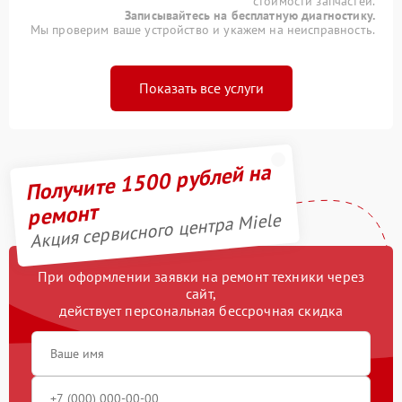
стоимости запчастей.
Записывайтесь на бесплатную диагностику.
Мы проверим ваше устройство и укажем на неисправность.
Показать все услуги
Получите 1500 рублей на
ремонт
Акция сервисного центра Miele
При оформлении заявки на ремонт техники через
сайт,
действует персональная бессрочная скидка