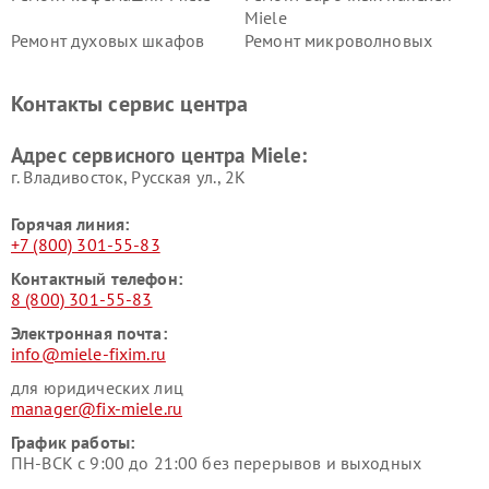
Miele
Ремонт духовых шкафов
Ремонт микроволновых
Miele
печей Miele
Ремонт парогенераторов
Ремонт вытяжек Miele
Контакты сервис центра
Miele
Ремонт гладильных систем
Ремонт вертикальных
Адрес сервисного центра Miele:
Miele
пылесосов Miele
г. Владивосток, Русская ул., 2К
Горячая линия:
+7 (800) 301-55-83
Контактный телефон:
8 (800) 301-55-83
Электронная почта:
info@miele-fixim.ru
для юридических лиц
manager@fix-miele.ru
График работы:
ПН-ВСК с 9:00 до 21:00 без перерывов и выходных