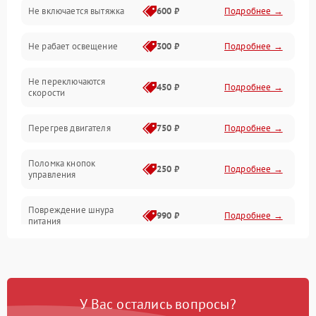
Не включается вытяжка
600 ₽
Подробнее →
Освещение
Не рабает освещение
300 ₽
Подробнее →
Механические повреждения
Не переключаются
Электроника
450 ₽
Подробнее →
скорости
Электрика/Механические
Перегрев двигателя
750 ₽
Подробнее →
Поломка кнопок
250 ₽
Подробнее →
управления
Повреждение шнура
990 ₽
Подробнее →
питания
Выбивает автомат при
550 ₽
Подробнее →
включении
У Вас остались вопросы?
Не ключается вытяжка
550 ₽
Подробнее →