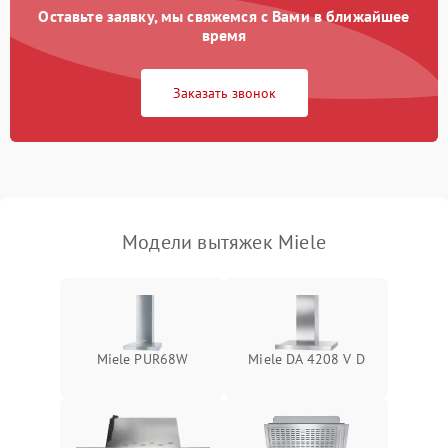
Оставьте заявку, мы свяжемся с Вами в ближайшее
Неисправность пускового
время
1000 ₽
Подробнее →
конденсатора
Заказать звонок
Поломка реле
1000 ₽
Подробнее →
Модели вытяжек Miele
Miele PUR68W
Miele DA 4208 V D