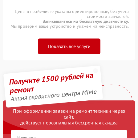
Цены в прайс-листе указаны ориентировочные, без учета
стоимости запчастей.
Записывайтесь на бесплатную диагностику.
Мы проверим ваше устройство и укажем на неисправность.
Показать все услуги
Получите 1500 рублей на
ремонт
Акция сервисного центра Miele
При оформлении заявки на ремонт техники через
сайт,
действует персональная бессрочная скидка