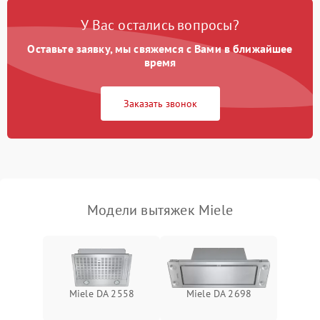
У Вас остались вопросы?
Не ключается вытяжка
550 ₽
Подробнее →
Оставьте заявку, мы свяжемся с Вами в ближайшее
Неисправность пускового
время
1000 ₽
Подробнее →
конденсатора
Заказать звонок
Поломка реле
1000 ₽
Подробнее →
Модели вытяжек Miele
Miele DA 2558
Miele DA 2698