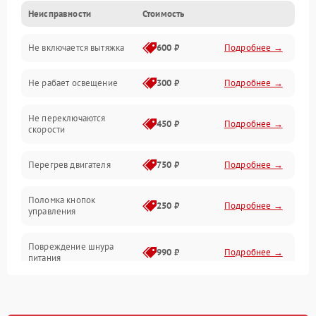
Неисправности
Стоимость
Вентиляция
Не включается вытяжка
600 ₽
Подробнее →
Освещение
Не рабает освещение
300 ₽
Подробнее →
Механические повреждения
Не переключаются
Электроника
450 ₽
Подробнее →
скорости
Электрика/Механические
Перегрев двигателя
750 ₽
Подробнее →
Поломка кнопок
250 ₽
Подробнее →
управления
Повреждение шнура
990 ₽
Подробнее →
питания
Выбивает автомат при
550 ₽
Подробнее →
включении