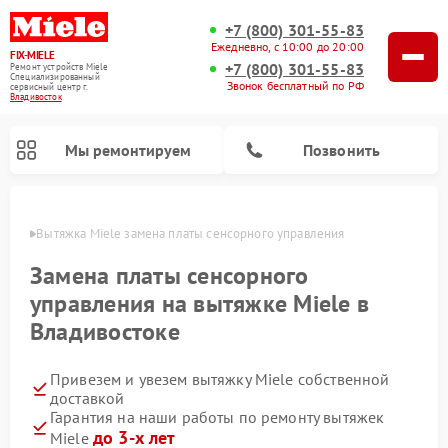
+7 (800) 301-55-83
Ежедневно, с 10:00 до 20:00
FIX-MIELE
+7 (800) 301-55-83
Ремонт устройств Miele
Специализированный
Звонок бесплатный по РФ
cервисный центр г.
Владивосток
Мы ремонтируем
Позвонить
стоке
Вытяжка Miele замена платы сенсорного управления
Замена платы сенсорного
управления на вытяжке Miele в
Владивостоке
Привезем и увезем вытяжку Miele собственной
доставкой
Гарантия на наши работы по ремонту вытяжек
Ремонт вертикальных пылесосов Miele
Ремонт роботов-пылесосов Miele
Ремонт посудомоечных машин Miele
Ремонт стиральных машин Miele
Ремонт варочных панелей Miele
Ремонт микроволновых печей Miele
Ремонт гладильных систем Miele
Ремонт сушильных машин Miele
до 3-х лет
Miele