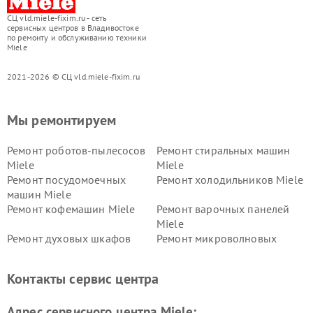
СЦ vld.miele-fixim.ru - сеть
сервисных центров в Владивостоке
по ремонту и обслуживанию техники
Miele
2021-2026 © СЦ vld.miele-fixim.ru
Мы ремонтируем
Ремонт роботов-пылесосов
Ремонт стиральных машин
Miele
Miele
Ремонт посудомоечных
Ремонт холодильников Miele
машин Miele
Ремонт кофемашин Miele
Ремонт варочных панелей
Miele
Ремонт духовых шкафов
Ремонт микроволновых
Miele
печей Miele
Ремонт парогенераторов
Ремонт вытяжек Miele
Контакты сервис центра
Miele
Ремонт гладильных систем
Ремонт вертикальных
Адрес сервисного центра Miele:
Miele
пылесосов Miele